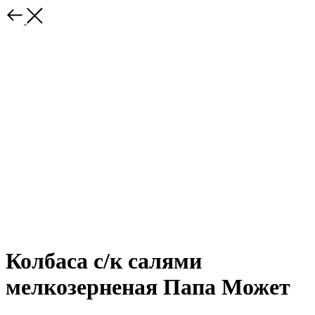
Колбаса с/к салями
мелкозерненая Папа Может