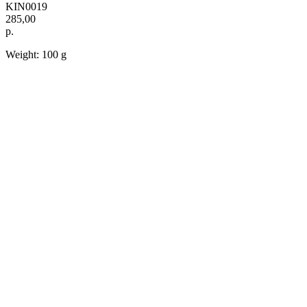
KIN0019
285,00
р.
Weight: 100 g