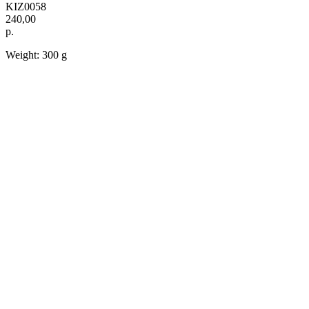
KIZ0058
240,00
р.
Weight: 300 g