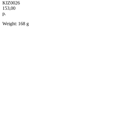
KIZ0026
153,00
р.
Weight: 168 g